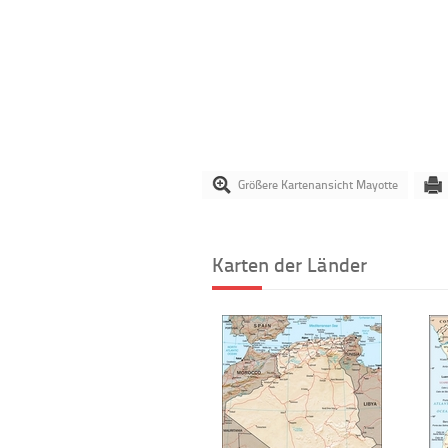
Größere Kartenansicht Mayotte
Karten der Länder