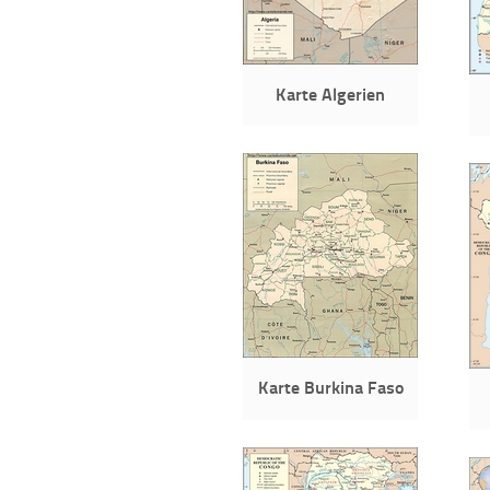
Karte Algerien
Karte Burkina Faso