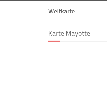
Weltkarte
Karte Mayotte